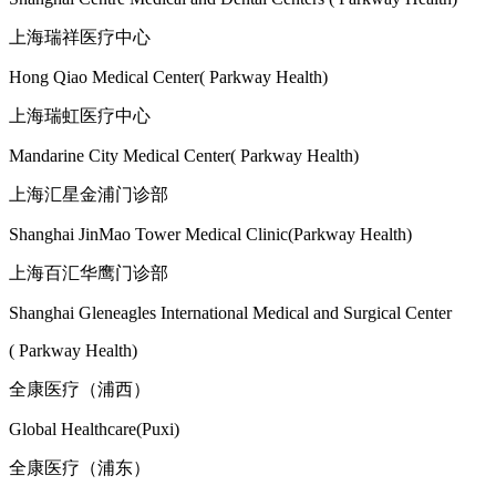
上海瑞祥医疗中心
Hong Qiao Medical Center( Parkway Health)
上海瑞虹医疗中心
Mandarine City Medical Center( Parkway Health)
上海汇星金浦门诊部
Shanghai JinMao Tower Medical Clinic(Parkway Health)
上海百汇华鹰门诊部
Shanghai Gleneagles International Medical and Surgical Center
( Parkway Health)
全康医疗（浦西）
Global Healthcare(Puxi)
全康医疗（浦东）