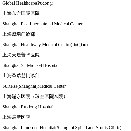
Global Healthcare(Pudong)
上海东方国际医院
Shanghai East International Medical Center
上海威瑞门诊部
Shanghai Healthway Medical Centre(JinQiao)
上海天坛普华医院
Shanghai St. Michael Hospital
上海圣瑞慈门诊部
St.Reiss(Shanghai)Medical Center
上海瑞东医院（瑞金医院东院）
Shanghai Ruidong Hospital
上海辰新医院
Shanghai Landseed Hospital(Shanghai Spinal and Sports Clinic)