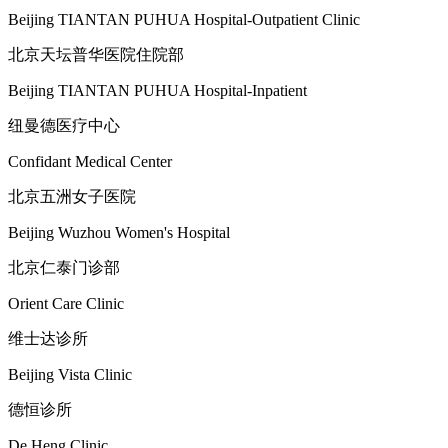
Beijing TIANTAN PUHUA Hospital-Outpatient Clinic
北京天坛普华医院住院部
Beijing TIANTAN PUHUA Hospital-Inpatient
纽曼德医疗中心
Confidant Medical Center
北京五洲女子医院
Beijing Wuzhou Women's Hospital
北京仁泰门诊部
Orient Care Clinic
维士达诊所
Beijing Vista Clinic
德恒诊所
De Heng Clinic