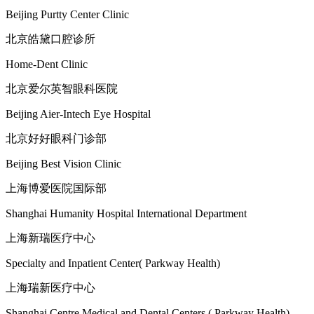
Beijing Purtty Center Clinic
北京皓黛口腔诊所
Home-Dent Clinic
北京爱尔英智眼科医院
Beijing Aier-Intech Eye Hospital
北京好好眼科门诊部
Beijing Best Vision Clinic
上海博爱医院国际部
Shanghai Humanity Hospital International Department
上海新瑞医疗中心
Specialty and Inpatient Center( Parkway Health)
上海瑞新医疗中心
Shanghai Centre Medical and Dental Centers ( Parkway Health)