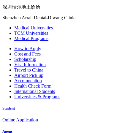
深圳瑞尔地王诊所
Shenzhen Arrail Dental-Diwang Clinic
Medical Universities
TCM Universities
Medical Programs
How to Apply
Cost and Fees
Scholarship
Visa Information
Travel to China
Airport Pick up
Accomodation
Health Check Form
International Students
Universities & Programs
Student
Online Application
Agent